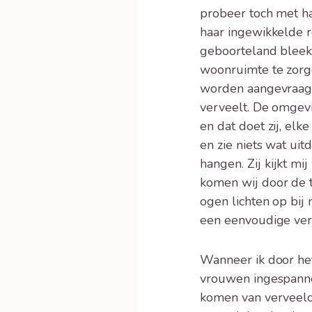
probeer toch met ha
haar ingewikkelde r
geboorteland bleek
woonruimte te zorge
worden aangevraagd v
verveelt. De omgevi
en dat doet zij, elk
en zie niets wat ui
hangen. Zij kijkt mi
komen wij door de t
ogen lichten op bij
een eenvoudige vers
Wanneer ik door het 
vrouwen ingespannen
komen van verveelde