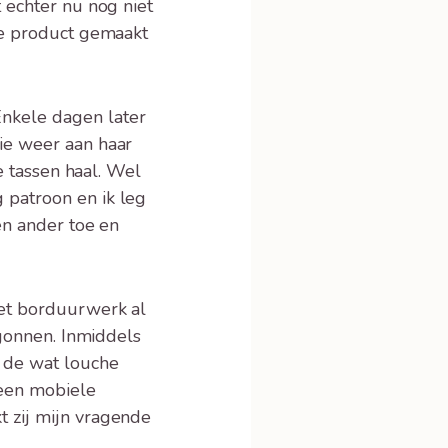
 echter nu nog niet
ige product gemaakt
Enkele dagen later
ie weer aan haar
de tassen haal. Wel
g patroon en ik leg
 en ander toe en
het borduurwerk al
begonnen. Inmiddels
r de wat louche
 een mobiele
t zij mijn vragende