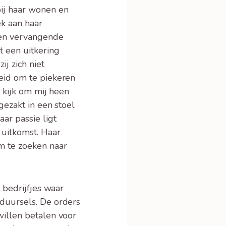
bij haar wonen en
k aan haar
een vervangende
t een uitkering
j zich niet
eid om te piekeren
k kijk om mij heen
gezakt in een stoel
ar passie ligt
 uitkomst. Haar
m te zoeken naar
 bedrijfjes waar
duursels. De orders
willen betalen voor