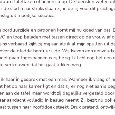
duurd tafellaken of linnen sloop. De toeristen weten dit
 de stad maar straks staan zij in de rij voor dit pracht
ig uit moeilijke situaties.
g borduurzijde en patronen komt mij nu goed van pas. 
HVO en loop beladen met tassen direct op de vrouw af d
szins verbaasd kijkt zij mij aan als ik al mijn spullen uit 
nd over de gladde borduurzijde. Wij kiezen een eenvoudi
moet gaan. Ingespannen is zij bezig. Ik licht nog het een
ste vertrouwen dat het gaat lukken weg.
 ik haar in gesprek met een man. Wanneer ik vraag of 
dat het op haar kamer ligt en dat zij er nog niet aan is 
leen aan de tafel maar wordt zij dagelijks vergezeld doo
aar aandacht volledig in beslag neemt. Zij bezit nu ook
daat tussen haar hoofddoek steekt. Druk pratend, ontwijk