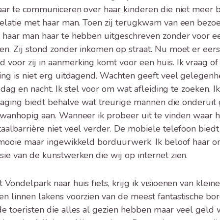
ar te communiceren over haar kinderen die niet meer 
elatie met haar man. Toen zij terugkwam van een bezoe
 haar man haar te hebben uitgeschreven zonder voor 
n. Zij stond zonder inkomen op straat. Nu moet er eers
oor zij in aanmerking komt voor een huis. Ik vraag of zi
ng is niet erg uitdagend. Wachten geeft veel gelegenh
e dag en nacht. Ik stel voor om wat afleiding te zoeken. I
tdaging biedt behalve wat treurige mannen die onderuit 
j wanhopig aan. Wanneer ik probeer uit te vinden waar ha
aalbarrière niet veel verder. De mobiele telefoon biedt
 mooie maar ingewikkeld borduurwerk. Ik beloof haar o
ie van de kunstwerken die wij op internet zien.
Vondelpark naar huis fiets, krijg ik visioenen van kleine
 linnen lakens voorzien van de meest fantastische bor
 toeristen die alles al gezien hebben maar veel geld 