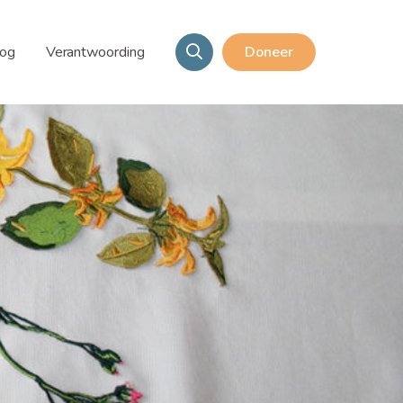
log
Verantwoording
Doneer